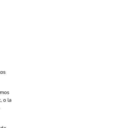
tos
amos
, o la
a