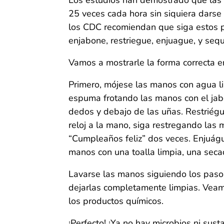
Los estudios han demostrado que las p
25 veces cada hora sin siquiera darse 
los CDC recomiendan que siga estos p
enjabone, restriegue, enjuague, y sequ
Vamos a mostrarle la forma correcta e
Primero, mójese las manos con agua lim
espuma frotando las manos con el jab
dedos y debajo de las uñas. Restriég
reloj a la mano, siga restregando las
“Cumpleaños feliz” dos veces. Enjuágu
manos con una toalla limpia, una secad
Lavarse las manos siguiendo los pas
dejarlas completamente limpias. Veam
los productos químicos.
¡Perfecto! ¡Ya no hay microbios ni sus