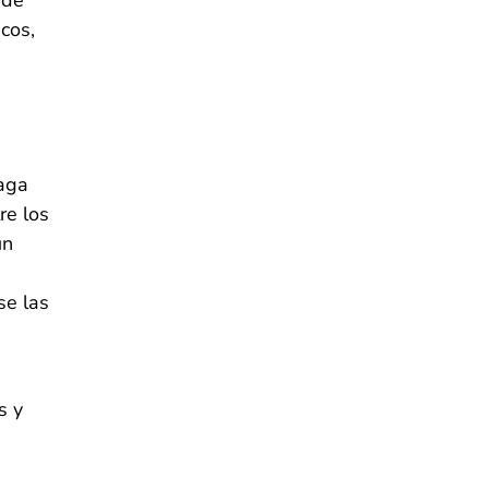
 de
cos,
haga
re los
un
se las
s y