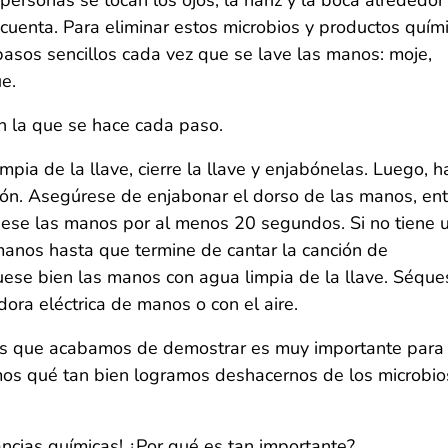
ersonas se tocan los ojos, la nariz y la boca alrededor
cuenta. Para eliminar estos microbios y productos quími
asos sencillos cada vez que se lave las manos: moje,
e.
n la que se hace cada paso.
pia de la llave, cierre la llave y enjabónelas. Luego, 
ón. Asegúrese de enjabonar el dorso de las manos, ent
uese las manos por al menos 20 segundos. Si no tiene 
 manos hasta que termine de cantar la canción de
ese bien las manos con agua limpia de la llave. Séque
ora eléctrica de manos o con el aire.
os que acabamos de demostrar es muy importante para
os qué tan bien logramos deshacernos de los microbio
tancias químicas! ¿Por qué es tan importante?