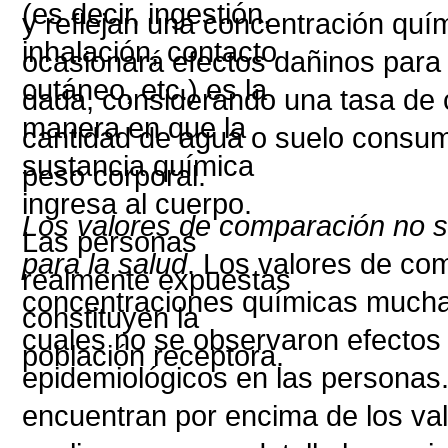
y reflejan una concentración qu
ocasionará efectos dañinos para 
dada, considerando una tasa de c
cantidad de agua o suelo consumi
peso corporal.
Los valores de comparación no s
para la salud
. Los valores de co
concentraciones químicas muchas 
cuales no se observaron efectos 
epidemiológicos en las personas.
encuentran por encima de los va