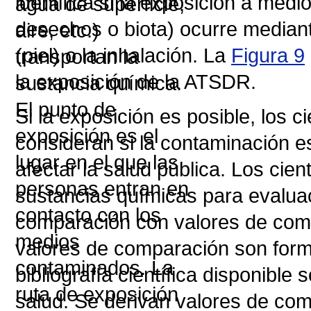
identifica si la exposición a med
desechos o biota) ocurre mediant
(piel) o la inhalación. La
Figura 9
la exposición de la ATSDR.
Si la exposición es posible, los 
consideran si la contaminación e
afectar la salud pública. Los cie
sustancias químicas para evaluac
comparación con valores de comp
valores de comparación son form
bibliografía científica disponible
salud. Se derivan valores de co