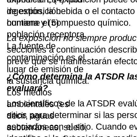
ingestión, la bebida o el contac
contiene el compuesto químico.
La exposición no siempre produc
secciones a continuación describ
prevé que se manifestarán efect
¿Cómo determina la ATSDR las
evaluará?
Los científicos de la ATSDR eval
sitios para determinar si las pe
asociados con el sitio. Cuando e